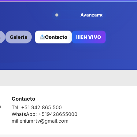
Avanzamos Contigo
s
Galería
Contacto
EN VIVO
Contacto
ú
Tel:
+51 942 865 500
WhatsApp:
+519428655000
milleniumrtv@gmail.com