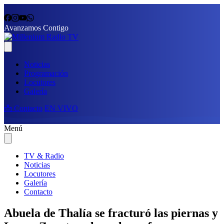
Avanzamos Contigo
Noticias
Programación
Locutores
Galería
📩 Contacto
EN VIVO
Menú
TV & Radio
Noticias
Locutores
Galería
Contacto
Abuela de Thalía se fracturó las piernas y