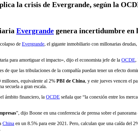
lica la crisis de Evergrande, según la OC
iaria
Evergrande
genera incertidumbre en 
e colapso de
Evergrande
, el gigante inmobiliario con millonarias deudas
aria para amortiguar el impacto», dijo el economista jefe de la
OCDE
,
es de que las tribulaciones de la compañía puedan tener un efecto domi
millones, equivalente al 2%
PBI de China
, y este jueves vencen el p
na secuela a gran escala.
el ámbito financiero, la
OCDE
señala que “la conexión entre los merca
mpresas
”, dijo Boone en una conferencia de prensa sobre el panora
ra
China
en un 8.5% para este 2021. Pero, calculan que una caída del 2
.