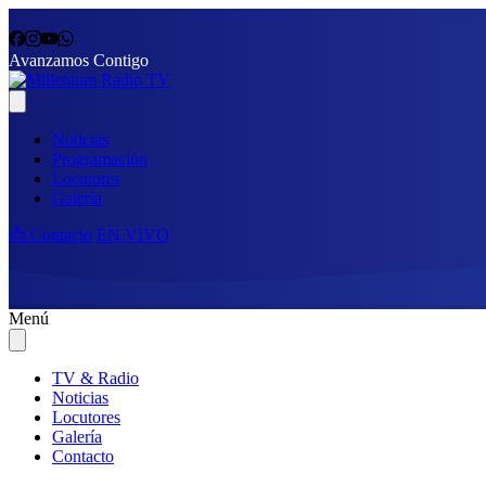
Avanzamos Contigo
Noticias
Programación
Locutores
Galería
📩 Contacto
EN VIVO
Menú
TV & Radio
Noticias
Locutores
Galería
Contacto