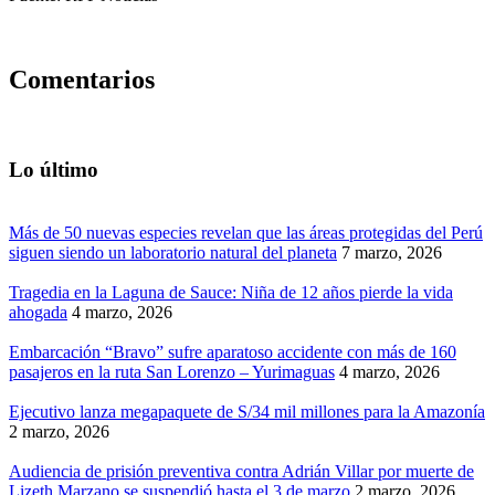
Comentarios
Lo último
Más de 50 nuevas especies revelan que las áreas protegidas del Perú
siguen siendo un laboratorio natural del planeta
7 marzo, 2026
Tragedia en la Laguna de Sauce: Niña de 12 años pierde la vida
ahogada
4 marzo, 2026
Embarcación “Bravo” sufre aparatoso accidente con más de 160
pasajeros en la ruta San Lorenzo – Yurimaguas
4 marzo, 2026
Ejecutivo lanza megapaquete de S/34 mil millones para la Amazonía
2 marzo, 2026
Audiencia de prisión preventiva contra Adrián Villar por muerte de
Lizeth Marzano se suspendió hasta el 3 de marzo
2 marzo, 2026