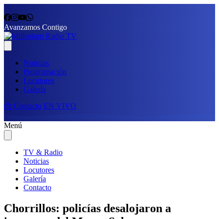
Avanzamos Contigo
Noticias
Programación
Locutores
Galería
📩 Contacto
EN VIVO
Menú
TV & Radio
Noticias
Locutores
Galería
Contacto
Chorrillos: policías desalojaron a