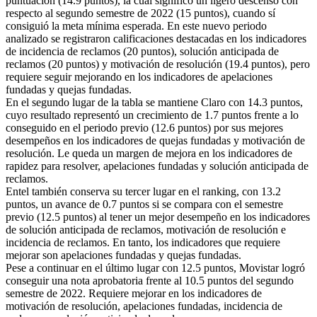
puntuación (14.9 puntos), la cual significó un ligero descenso con
respecto al segundo semestre de 2022 (15 puntos), cuando sí
consiguió la meta mínima esperada. En este nuevo periodo
analizado se registraron calificaciones destacadas en los indicadores
de incidencia de reclamos (20 puntos), solución anticipada de
reclamos (20 puntos) y motivación de resolución (19.4 puntos), pero
requiere seguir mejorando en los indicadores de apelaciones
fundadas y quejas fundadas.
En el segundo lugar de la tabla se mantiene Claro con 14.3 puntos,
cuyo resultado representó un crecimiento de 1.7 puntos frente a lo
conseguido en el periodo previo (12.6 puntos) por sus mejores
desempeños en los indicadores de quejas fundadas y motivación de
resolución. Le queda un margen de mejora en los indicadores de
rapidez para resolver, apelaciones fundadas y solución anticipada de
reclamos.
Entel también conserva su tercer lugar en el ranking, con 13.2
puntos, un avance de 0.7 puntos si se compara con el semestre
previo (12.5 puntos) al tener un mejor desempeño en los indicadores
de solución anticipada de reclamos, motivación de resolución e
incidencia de reclamos. En tanto, los indicadores que requiere
mejorar son apelaciones fundadas y quejas fundadas.
Pese a continuar en el último lugar con 12.5 puntos, Movistar logró
conseguir una nota aprobatoria frente al 10.5 puntos del segundo
semestre de 2022. Requiere mejorar en los indicadores de
motivación de resolución, apelaciones fundadas, incidencia de