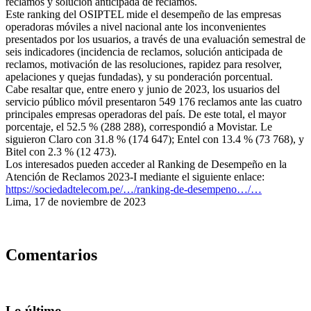
reclamos y solución anticipada de reclamos.
Este ranking del OSIPTEL mide el desempeño de las empresas
operadoras móviles a nivel nacional ante los inconvenientes
presentados por los usuarios, a través de una evaluación semestral de
seis indicadores (incidencia de reclamos, solución anticipada de
reclamos, motivación de las resoluciones, rapidez para resolver,
apelaciones y quejas fundadas), y su ponderación porcentual.
Cabe resaltar que, entre enero y junio de 2023, los usuarios del
servicio público móvil presentaron 549 176 reclamos ante las cuatro
principales empresas operadoras del país. De este total, el mayor
porcentaje, el 52.5 % (288 288), correspondió a Movistar. Le
siguieron Claro con 31.8 % (174 647); Entel con 13.4 % (73 768), y
Bitel con 2.3 % (12 473).
Los interesados pueden acceder al Ranking de Desempeño en la
Atención de Reclamos 2023-I mediante el siguiente enlace:
https://sociedadtelecom.pe/…/ranking-de-desempeno…/…
Lima, 17 de noviembre de 2023
Comentarios
Lo último