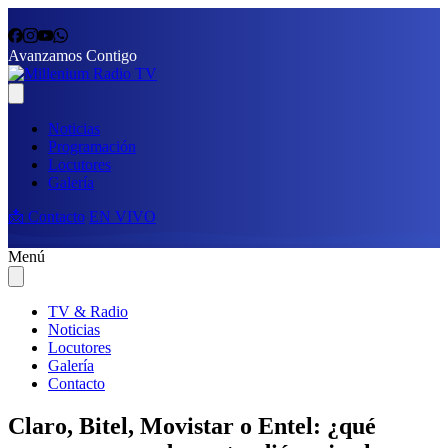
Avanzamos Contigo
Noticias
Programación
Locutores
Galería
📩 Contacto
EN VIVO
Menú
TV & Radio
Noticias
Locutores
Galería
Contacto
Claro, Bitel, Movistar o Entel: ¿qué