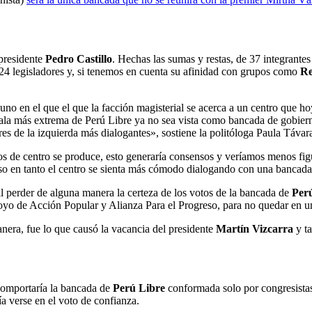
 presidente
Pedro Castillo
. Hechas las sumas y restas, de 37 integrante
24 legisladores y, si tenemos en cuenta su afinidad con grupos como
Re
 uno en el que el que la facción magisterial se acerca a un centro que 
ala más extrema de Perú Libre ya no sea vista como bancada de gobierno 
es de la izquierda más dialogantes», sostiene la politóloga Paula Távar
dos de centro se produce, esto generaría consensos y veríamos menos fig
so en tanto el centro se sienta más cómodo dialogando con una bancada 
l perder de alguna manera la certeza de los votos de la bancada de
Per
apoyo de Acción Popular y Alianza Para el Progreso, para no quedar en 
nera, fue lo que causó la vacancia del presidente
Martín Vizcarra
y ta
 comportaría la bancada de
Perú Libre
conformada solo por congresistas 
a verse en el voto de confianza.