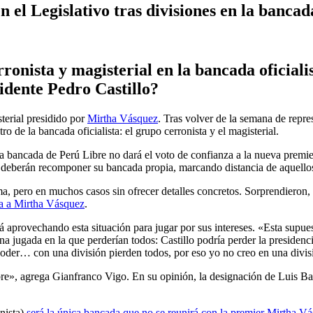
n el Legislativo tras divisiones en la banca
rronista y magisterial en la bancada oficiali
sidente
Pedro Castillo
?
terial presidido por
Mirtha Vásquez
. Tras volver de la semana de repre
o de la bancada oficialista: el grupo cerronista y el magisterial.
a bancada de Perú Libre no dará el voto de confianza a la nueva premi
o deberán recomponer su bancada propia, marcando distancia de aquellos 
a, pero en muchos casos sin ofrecer detalles concretos. Sorprendieron,
za a Mirtha Vásquez
.
á aprovechando esta situación para jugar por sus intereses. «Esta supuest
na jugada en la que perderían todos: Castillo podría perder la presiden
 poder… con una división pierden todos, por eso yo no creo en una divis
e», agrega Gianfranco Vigo. En su opinión, la designación de Luis Barr
onista)
será la única bancada que no se reunirá con la premier Mirtha V