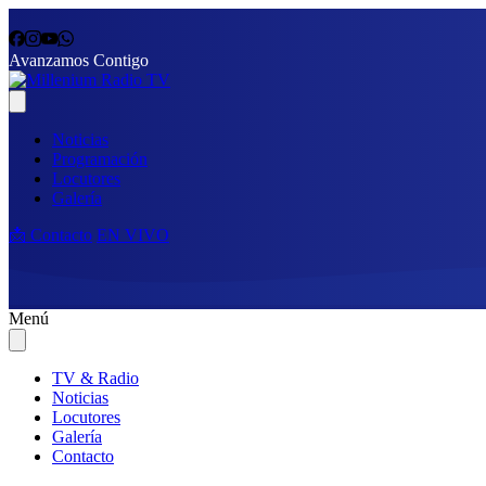
Avanzamos Contigo
Noticias
Programación
Locutores
Galería
📩 Contacto
EN VIVO
Menú
TV & Radio
Noticias
Locutores
Galería
Contacto