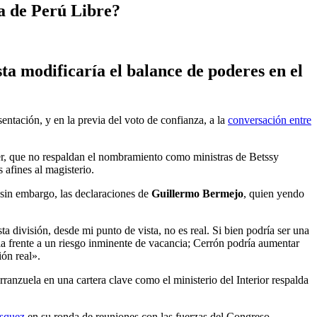
da de Perú Libre?
sta modificaría el balance de poderes en el
sentación, y en la previa del voto de confianza, a la
conversación entre
er, que no respaldan el nombramiento como ministras de Betssy
afines al magisterio.
 sin embargo, las declaraciones de
Guillermo Bermejo
, quien yendo
a división, desde mi punto de vista, no es real. Si bien podría ser una
cia frente a un riesgo inminente de vacancia; Cerrón podría aumentar
ión real».
anzuela en una cartera clave como el ministerio del Interior respalda
ásquez
en su ronda de reuniones con las fuerzas del Congreso.