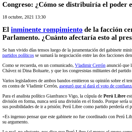
Congreso: ¿Cómo se distribuiría el poder e
18 octubre, 2021 13:30
El
inminente rompimiento
de la facción ce
Parlamento. ¿Cuánto afectaría esto al pre
Se han vivido días tensos luego de la juramentación del gabinete minis
partidos políticos
se sumará la negociación entre las dos facciones dentr
Como se recuerda, en un comunicado,
Vladimir Cerrón
anunció que l
Chávez ni Dina Boluarte, y que los congresistas militantes del partid
Varios legisladores de ambos bandos emitieron su opinión sobre el tem
en contra de Vladimir Cerrón,
aseguró que sí dará el voto de confian
Para el analista político Gianfranco Vigo, la cúpula de
Perú Libre
est
división en forma, nunca será una división en el fondo. Porque sería u
sus posibilidades de ir a prisión; Perú Libre como partido perdería el
«Es ingenuo pensar que este gabinete no fue coordinado con Perú Libr
su argumento.
Lo real, no obstante, nos dice que Perú Libre (al menos el grupo cerr