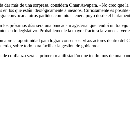
dría dar más de una sorpresa, considera Omar Awapara. «No creo que la f
as en los que están ideológicamente alineados. Curiosamente es posible 
ogra convocar a otros partidos con miras tener apoyo desde el Parlamen
n los próximos días será una bancada magisterial que tendrá un trabaj
intos en lo legislativo. Probablemente la mayor fractura la vamos a ver 
ón abre la oportunidad para lograr consensos. «Los actores dentro del C
rdo, sobre todo para facilitar la gestión de gobierno».
 de confianza será la primera manifestación que tendremos de una bancad