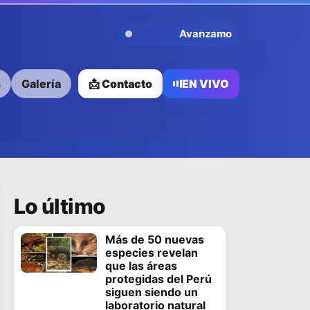
Avanzamos Contigo
s
Galería
📩 Contacto
EN VIVO
Lo último
Más de 50 nuevas
especies revelan
que las áreas
protegidas del Perú
siguen siendo un
laboratorio natural