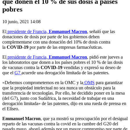
que donen el 10 % de sus dosis a países
pobres
10 junio, 2021 14:08
El
presidente de Francia,
Emmanuel Macron
, señaló que las
donaciones de dosis por parte de los gobiernos deben
complementarse con una donación del 10% de dosis contra
la
COVID-19
por parte de las empresas farmacéuticas.
El
presidente de Francia,
Emmanuel Macron
, pidió este jueves a
los laboratorios que donen a los países pobres el 10 % de las dosis
de vacunas contra la
COVID-19
vendidas y expresó su deseo de
que el
G7
acuerde una derogación limitada de las patentes.
«Debemos comprometernos en la OMC y la
OMS
para garantizar
que la propiedad intelectual no sea nunca un obstáculo para la
transferencia de tecnologías. Por ello, he decidido poner en la mesa
(del G7), junto con Sudáfrica, la necesidad de trabajar en una
derogación limitada» de las patentes, dijo en una rueda de prensa en
el Elíseo.
Emmanuel Macron
, que ya mostró su preocupación por el desigual
reparto de las vacunas contra la covid en la cumbre del G20 del
pasado mayo, abogó además por un mayor compromiso por parte de