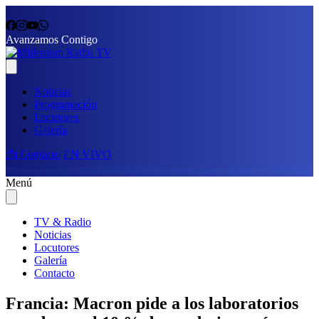
Avanzamos Contigo
Noticias
Programación
Locutores
Galería
📩 Contacto
EN VIVO
Menú
TV & Radio
Noticias
Locutores
Galería
Contacto
Francia: Macron pide a los laboratorios