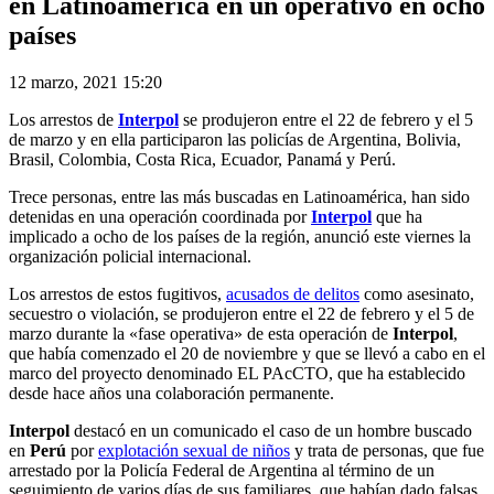
en Latinoamérica en un operativo en ocho
países
12 marzo, 2021 15:20
Los arrestos de
Interpol
se produjeron entre el 22 de febrero y el 5
de marzo y en ella participaron las policías de Argentina, Bolivia,
Brasil, Colombia, Costa Rica, Ecuador, Panamá y Perú.
Trece personas, entre las más buscadas en Latinoamérica, han sido
detenidas en una operación coordinada por
Interpol
que ha
implicado a ocho de los países de la región, anunció este viernes la
organización policial internacional.
Los arrestos de estos fugitivos,
acusados de delitos
como asesinato,
secuestro o violación, se produjeron entre el 22 de febrero y el 5 de
marzo durante la «fase operativa» de esta operación de
Interpol
,
que había comenzado el 20 de noviembre y que se llevó a cabo en el
marco del proyecto denominado EL PAcCTO, que ha establecido
desde hace años una colaboración permanente.
Interpol
destacó en un comunicado el caso de un hombre buscado
en
Perú
por
explotación sexual de niños
y trata de personas, que fue
arrestado por la Policía Federal de Argentina al término de un
seguimiento de varios días de sus familiares, que habían dado falsas