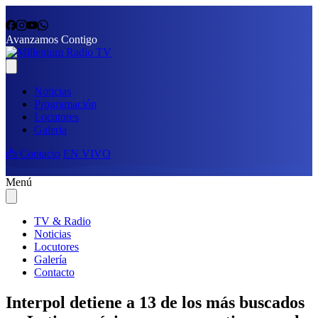
Avanzamos Contigo
Noticias
Programación
Locutores
Galería
📩 Contacto
EN VIVO
Menú
TV & Radio
Noticias
Locutores
Galería
Contacto
Interpol detiene a 13 de los más buscados