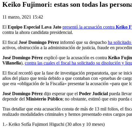
Keiko Fujimori: estas son todas las persona
11 marzo, 2021 15:42
El
Equipo Especial Lava Jato
presentó la acusación contra
Keiko F
contra la ahora candidata presidencial.
El fiscal
José Domingo Pérez
informó que su despacho
ha solicitado
activos, obstrucción a la administración de justicia, fraude en procedi
José Domingo Pérez
explicó que la acusación es contra
Keiko Fujim
Villanella
),
contra las cuales el fiscal ha solicitado su disolución y liq
El fiscal recordó que la fase de investigación preparatoria, que se ini
años del plazo que tenía debido a que contaban con «pruebas de cargo p
que era «obligación de la Fiscalía» presentar la acusación «para que 
José Domingo Pérez
dijo esperar que el
Poder Judicial
pueda llevar
depende del
Ministerio Público
; no obstante, estimó que esto pueda 
Tras detallar que esta acusación consta de más de 13 mil folios, el fisc
realizado modalidades criminales y hemos presentado estos cargos pa
1.- Keiko Sofía Fujimori Higuchi (30 años y 10 meses)