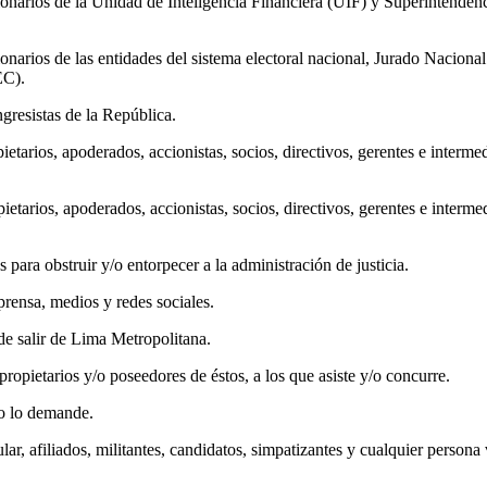
ionarios de la Unidad de Inteligencia Financiera (UIF) y Superintende
onarios de las entidades del sistema electoral nacional, Jurado Nacion
EC).
gresistas de la República.
etarios, apoderados, accionistas, socios, directivos, gerentes e interm
etarios, apoderados, accionistas, socios, directivos, gerentes e interm
 para obstruir y/o entorpecer a la administración de justicia.
rensa, medios y redes sociales.
de salir de Lima Metropolitana.
ropietarios y/o poseedores de éstos, a los que asiste y/o concurre.
do lo demande.
ar, afiliados, militantes, candidatos, simpatizantes y cualquier persona 