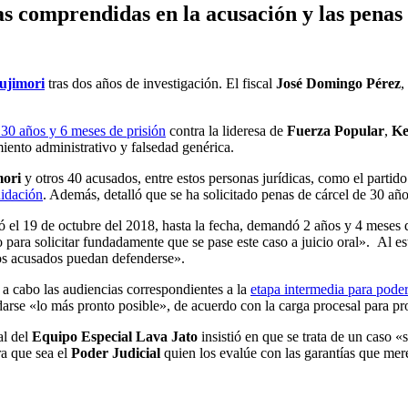
s comprendidas en la acusación y las penas 
ujimori
tras dos años de investigación. El fiscal
José Domingo Pérez
,
 30 años y 6 meses de prisión
contra la lideresa de
Fuerza Popular
,
Ke
miento administrativo y falsedad genérica.
ori
y otros 40 acusados, entre estos personas jurídicas, como el partid
uidación
. Además, detalló que se ha solicitado penas de cárcel de 30 añ
ció el 19 de octubre del 2018, hasta la fecha, demandó 2 años y 4 meses 
ara solicitar fundadamente que se pase este caso a juicio oral». Al est
los acusados puedan defenderse».
 a cabo las audiencias correspondientes a la
etapa intermedia para poder
darse «lo más pronto posible», de acuerdo con la carga procesal para p
al del
Equipo Especial Lava Jato
insistió en que se trata de un caso 
ra que sea el
Poder Judicial
quien los evalúe con las garantías que mer