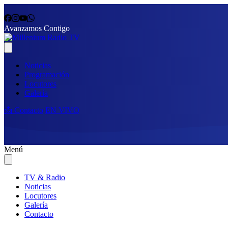
Avanzamos Contigo
Noticias
Programación
Locutores
Galería
📩 Contacto
EN VIVO
Menú
TV & Radio
Noticias
Locutores
Galería
Contacto