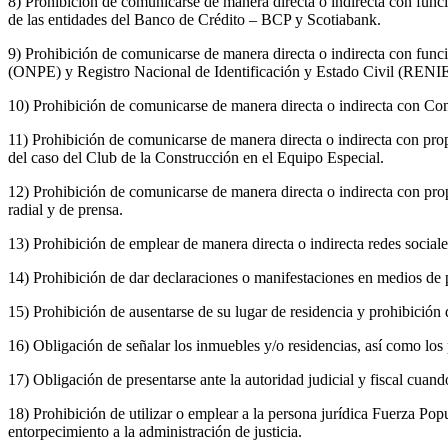
8) Prohibición de comunicarse de manera directa o indirecta con func
de las entidades del Banco de Crédito – BCP y Scotiabank.
9) Prohibición de comunicarse de manera directa o indirecta con funci
(ONPE) y Registro Nacional de Identificación y Estado Civil (RENI
10) Prohibición de comunicarse de manera directa o indirecta con Con
11) Prohibición de comunicarse de manera directa o indirecta con propi
del caso del Club de la Construcción en el Equipo Especial.
12) Prohibición de comunicarse de manera directa o indirecta con propi
radial y de prensa.
13) Prohibición de emplear de manera directa o indirecta redes sociales
14) Prohibición de dar declaraciones o manifestaciones en medios de p
15) Prohibición de ausentarse de su lugar de residencia y prohibición 
16) Obligación de señalar los inmuebles y/o residencias, así como los p
17) Obligación de presentarse ante la autoridad judicial y fiscal cuan
18) Prohibición de utilizar o emplear a la persona jurídica Fuerza Popul
entorpecimiento a la administración de justicia.