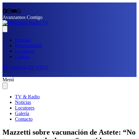
Avanzamos Contigo
Noticias
Programación
Locutores
Galería
📩 Contacto
EN VIVO
Menú
TV & Radio
Noticias
Locutores
Galería
Contacto
Mazzetti sobre vacunación de Astete: “No