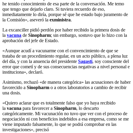
he tenido conocimiento de esa parte de la conversación. Me temo
que tengo que dejarlo claro.
Si tuviera recuerdo de eso,
inmediatamente lo diría, porque sé que he estado bajo juramento de
la Comisión», aseveró la
exministra
.
La excanciller pidió perdón por haber recibido la primera dosis de
la
vacuna
de
Sinopharm
; sin embargo, sostuvo que lo hizo con la
aprobación del jefe de Estado.
«Aunque acudí a vacunarme con el convencimiento de que se
trataba de un procedimiento regular, en un acto público, a plena luz
del día, y con la anuencia del presidente
Sagasti
, soy consciente del
error que cometí y de sus consecuencias negativas a nivel personal e
instituciona», declaró.
Asimismo, rechazó «de manera categórica» las acusaciones de haber
favorecido a
Sinopharm
o a otros laboratorios a cambio de recibir
una dosis.
«Quiero aclarar que es totalmente falso que yo haya recibido
la
vacuna
para favorecer a
Sinopharm
, lo descarto
categóricamente. Mi vacunación no tuvo que ver con el proceso de
negociación ni con beneficios indebidos a esa empresa, como se me
viene imputado falsamente, lo que se podrá comprobar en las
investigaciones», precisó