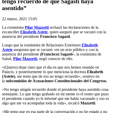
tengo recuerdo de que Sagasti haya
asentido”
22 marzo, 2021 15:05
La exministra
Pilar Mazzetti
rechazó las declaraciones de la
excanciller
Elizabeth Astete
, quien aseguró que se vacunó con la
anuencia del presidente
Francisco Sagasti
.
Luego que la exministra de Relaciones Exteriores
Elizabeth
Astete
asegurara que se vacunó «en un acto público y con la
anuencia del presidente
(Francisco) Sagasti
«, la exministra de
Salud,
Pilar Mazzetti
, negó conocer de ello.
«(Quiero) d
ejar claro que el día en que nos hemos reunido en
Palacio, y posteriormente lo que menciona la doctora
Elizabeth
(Astete)
, me temo que de eso no tengo recuerdo», sostuvo en
la
subcomisión de Acusaciones Constitucionales del Congreso.
«
No tengo ningún recuerdo donde el presidente haya asentido cosa
semejante. Lo que tengo grabado en mi mente es el rostro que puso
el presidente cuando yo le informé que me había vacunado y eso es
algo que me va acompañar toda la vida», recalcó
Mazzetti
.
«
Me temo que en esa parte de la conversación o no he estado o no