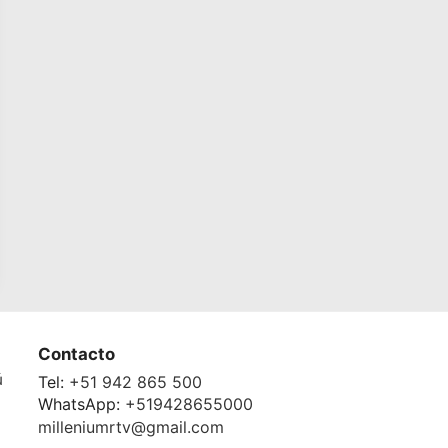
Contacto
ú
Tel:
+51 942 865 500
WhatsApp:
+519428655000
milleniumrtv@gmail.com