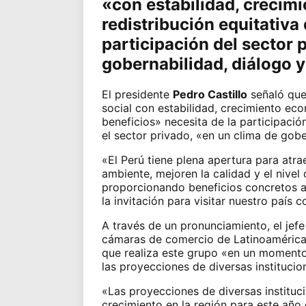
«con estabilidad, crecim
redistribución equitativa
participación del sector 
gobernabilidad, diálogo y
El presidente
Pedro Castillo
señaló que
social con estabilidad, crecimiento eco
beneficios» necesita de la participació
el sector privado
, «en un clima de gobe
«El Perú tiene plena apertura para atra
ambiente, mejoren la calidad y el nivel
proporcionando beneficios concretos 
la invitación para visitar nuestro país c
A través de un pronunciamiento, el jef
cámaras de comercio de Latinoamérica y
que realiza este grupo «en un momento
las proyecciones de diversas instituci
«Las proyecciones de diversas instituc
crecimiento en la región para este año