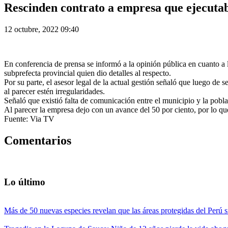
Rescinden contrato a empresa que ejecutab
12 octubre, 2022 09:40
En conferencia de prensa se informó a la opinión pública en cuanto a l
subprefecta provincial quien dio detalles al respecto.
Por su parte, el asesor legal de la actual gestión señaló que luego de s
al parecer estén irregularidades.
Señaló que existió falta de comunicación entre el municipio y la pobl
Al parecer la empresa dejo con un avance del 50 por ciento, por lo qu
Fuente: Via TV
Comentarios
Lo último
Más de 50 nuevas especies revelan que las áreas protegidas del Perú s