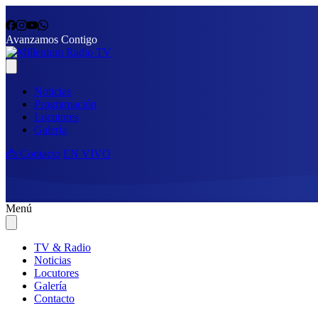
Avanzamos Contigo
Noticias
Programación
Locutores
Galería
📩 Contacto
EN VIVO
Menú
TV & Radio
Noticias
Locutores
Galería
Contacto