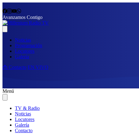
Avanzamos Contigo
Noticias
Programación
Locutores
Galería
📩 Contacto
EN VIVO
Menú
TV & Radio
Noticias
Locutores
Galería
Contacto