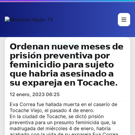
𝗢𝗿𝗱𝗲𝗻𝗮𝗻 𝗻𝘂𝗲𝘃𝗲 𝗺𝗲𝘀𝗲𝘀 𝗱𝗲
𝗽𝗿𝗶𝘀𝗶𝗼́𝗻 𝗽𝗿𝗲𝘃𝗲𝗻𝘁𝗶𝘃𝗮 𝗽𝗼𝗿
𝗳𝗲𝗺𝗶𝗻𝗶𝗰𝗶𝗱𝗶𝗼 𝗽𝗮𝗿𝗮 𝘀𝘂𝗷𝗲𝘁𝗼
𝗾𝘂𝗲 𝗵𝗮𝗯𝗿𝗶́𝗮 𝗮𝘀𝗲𝘀𝗶𝗻𝗮𝗱𝗼 𝗮
𝘀𝘂 𝗲𝘅𝗽𝗮𝗿𝗲𝗷𝗮 𝗲𝗻 𝗧𝗼𝗰𝗮𝗰𝗵𝗲.
12 enero, 2023 06:25
Eva Correa fue hallada muerta en el caserío de
Tocache Viejo, el pasado 4 de enero.
En la ciudad de Tocache, se dictó prisión
preventiva para un presunto feminicida que, la
madrugada del miércoles 4 de enero, habría
acabado con la vida de su expareja Eva Correa