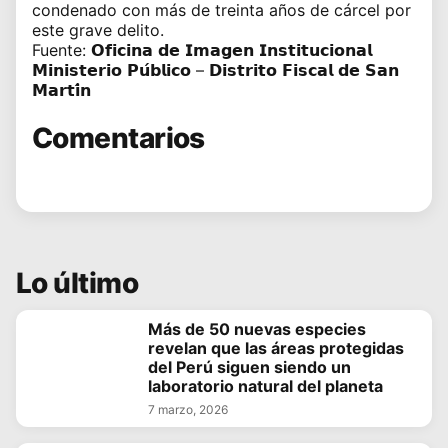
condenado con más de treinta años de cárcel por
este grave delito.
Fuente: 𝗢𝗳𝗶𝗰𝗶𝗻𝗮 𝗱𝗲 𝗜𝗺𝗮𝗴𝗲𝗻 𝗜𝗻𝘀𝘁𝗶𝘁𝘂𝗰𝗶𝗼𝗻𝗮𝗹
𝗠𝗶𝗻𝗶𝘀𝘁𝗲𝗿𝗶𝗼 𝗣𝘂́𝗯𝗹𝗶𝗰𝗼 – 𝗗𝗶𝘀𝘁𝗿𝗶𝘁𝗼 𝗙𝗶𝘀𝗰𝗮𝗹 𝗱𝗲 𝗦𝗮𝗻
𝗠𝗮𝗿𝘁𝗶́𝗻
Comentarios
Lo último
Más de 50 nuevas especies
revelan que las áreas protegidas
del Perú siguen siendo un
laboratorio natural del planeta
7 marzo, 2026