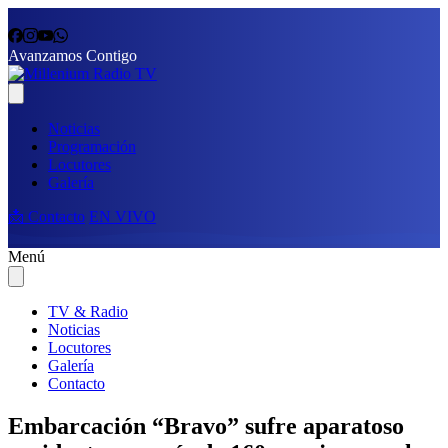
Avanzamos Contigo
Noticias
Programación
Locutores
Galería
📩 Contacto
EN VIVO
Menú
TV & Radio
Noticias
Locutores
Galería
Contacto
Embarcación “Bravo” sufre aparatoso