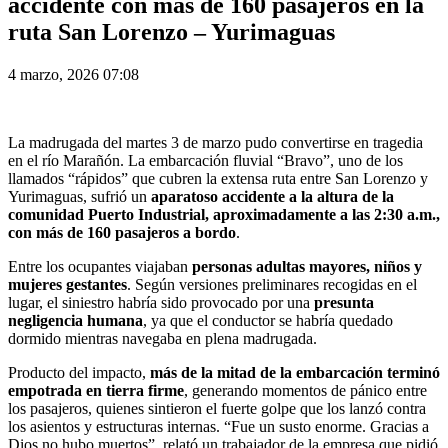
accidente con más de 160 pasajeros en la
ruta San Lorenzo – Yurimaguas
4 marzo, 2026 07:08
La madrugada del martes 3 de marzo pudo convertirse en tragedia
en el río Marañón. La embarcación fluvial “Bravo”, uno de los
llamados “rápidos” que cubren la extensa ruta entre San Lorenzo y
Yurimaguas, sufrió un
aparatoso accidente a la altura de la
comunidad Puerto Industrial, aproximadamente a las 2:30 a.m.,
con más de 160 pasajeros a bordo
.
Entre los ocupantes viajaban
personas adultas mayores, niños y
mujeres gestantes
. Según versiones preliminares recogidas en el
lugar, el siniestro habría sido provocado por una
presunta
negligencia humana
, ya que el conductor se habría quedado
dormido mientras navegaba en plena madrugada.
Producto del impacto,
más de la mitad de la embarcación terminó
empotrada en tierra firme
, generando momentos de pánico entre
los pasajeros, quienes sintieron el fuerte golpe que los lanzó contra
los asientos y estructuras internas. “Fue un susto enorme. Gracias a
Dios no hubo muertos”, relató un trabajador de la empresa que pidió