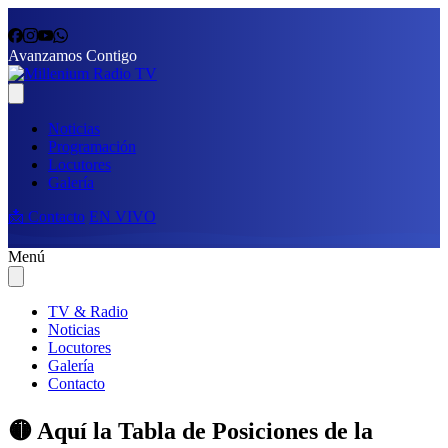
Avanzamos Contigo
Noticias
Programación
Locutores
Galería
📩 Contacto
EN VIVO
Menú
TV & Radio
Noticias
Locutores
Galería
Contacto
🟡 Aquí la Tabla de Posiciones de la