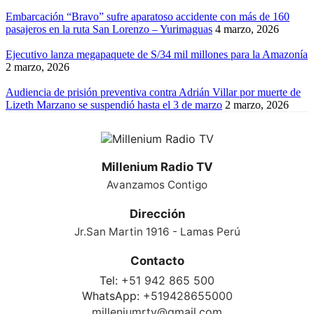
Embarcación “Bravo” sufre aparatoso accidente con más de 160
pasajeros en la ruta San Lorenzo – Yurimaguas
4 marzo, 2026
Ejecutivo lanza megapaquete de S/34 mil millones para la Amazonía
2 marzo, 2026
Audiencia de prisión preventiva contra Adrián Villar por muerte de
Lizeth Marzano se suspendió hasta el 3 de marzo
2 marzo, 2026
Millenium Radio TV
Avanzamos Contigo
Dirección
Jr.San Martin 1916 - Lamas Perú
Contacto
Tel:
+51 942 865 500
WhatsApp:
+519428655000
milleniumrtv@gmail.com