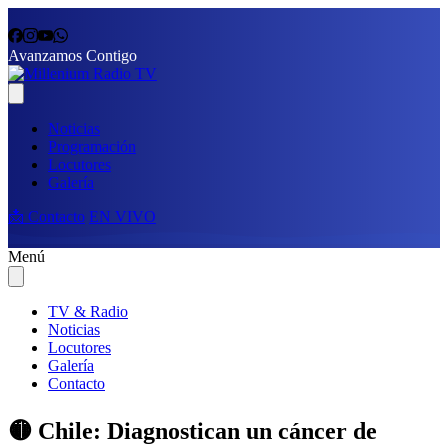
Avanzamos Contigo
Noticias
Programación
Locutores
Galería
📩 Contacto
EN VIVO
Menú
TV & Radio
Noticias
Locutores
Galería
Contacto
🟡 Chile: Diagnostican un cáncer de