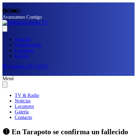
Avanzamos Contigo
Noticias
Programación
Locutores
Galería
📩 Contacto
EN VIVO
Menú
TV & Radio
Noticias
Locutores
Galería
Contacto
🟡 En Tarapoto se confirma un fallecido