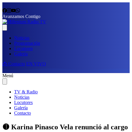
Avanzamos Contigo
Noticias
Programación
Locutores
Galería
📩 Contacto
EN VIVO
Menú
TV & Radio
Noticias
Locutores
Galería
Contacto
🟡 Karina Pinasco Vela renunció al cargo