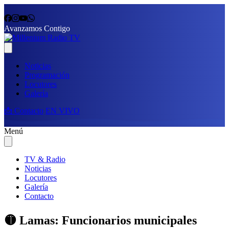
Avanzamos Contigo
Noticias
Programación
Locutores
Galería
📩 Contacto
EN VIVO
Menú
TV & Radio
Noticias
Locutores
Galería
Contacto
🟡 Lamas: Funcionarios municipales