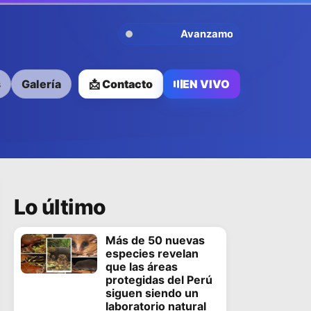
Avanzamos Contigo
s
Galería
📩 Contacto
EN VIVO
Lo último
Más de 50 nuevas
especies revelan
que las áreas
protegidas del Perú
siguen siendo un
laboratorio natural