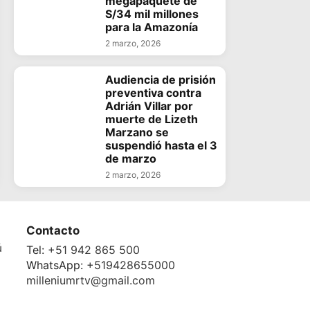
megapaquete de
S/34 mil millones
para la Amazonía
2 marzo, 2026
Audiencia de prisión
preventiva contra
Adrián Villar por
muerte de Lizeth
Marzano se
suspendió hasta el 3
de marzo
2 marzo, 2026
Contacto
ú
Tel:
+51 942 865 500
WhatsApp:
+519428655000
milleniumrtv@gmail.com