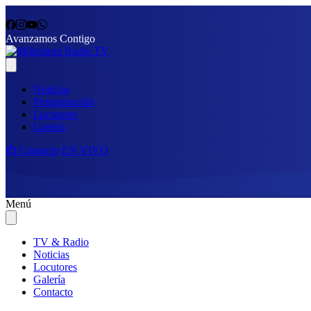
Avanzamos Contigo
Noticias
Programación
Locutores
Galería
📩 Contacto
EN VIVO
Menú
TV & Radio
Noticias
Locutores
Galería
Contacto