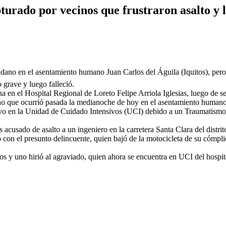
pturado por vecinos que frustraron asalto y 
udadano en el asentamiento humano Juan Carlos del Águila (Iquitos), pe
grave y luego falleció.
n el Hospital Regional de Loreto Felipe Arriola Iglesias, luego de ser
ho que ocurrió pasada la medianoche de hoy en el asentamiento humano J
tuvo en la Unidad de Cuidado Intensivos (UCI) debido a un Traumatism
acusado de asalto a un ingeniero en la carretera Santa Clara del distri
con el presunto delincuente, quien bajó de la motocicleta de su cómplice
s y uno hirió al agraviado, quien ahora se encuentra en UCI del hospit