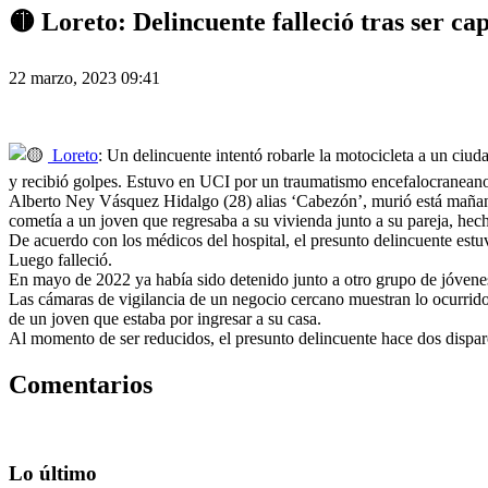
🟡 Loreto: Delincuente falleció tras ser ca
22 marzo, 2023 09:41
Loreto
: Un delincuente intentó robarle la motocicleta a un ci
y recibió golpes. Estuvo en UCI por un traumatismo encefalocraneano 
Alberto Ney Vásquez Hidalgo (28) alias ‘Cabezón’, murió está mañana e
cometía a un joven que regresaba a su vivienda junto a su pareja, hec
De acuerdo con los médicos del hospital, el presunto delincuente es
Luego falleció.
En mayo de 2022 ya había sido detenido junto a otro grupo de jóvenes 
Las cámaras de vigilancia de un negocio cercano muestran lo ocurrido 
de un joven que estaba por ingresar a su casa.
Al momento de ser reducidos, el presunto delincuente hace dos disparo
Comentarios
Lo último