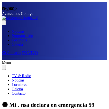
Avanzamos Contigo
Noticias
Programación
Locutores
Galería
📩 Contacto
EN VIVO
Menú
TV & Radio
Noticias
Locutores
Galería
Contacto
🟡 Mi . nsa declara en emergencia 59