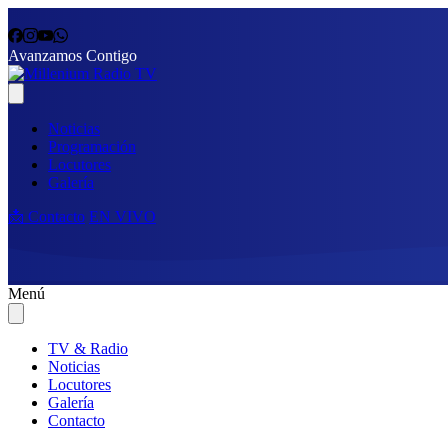
Avanzamos Contigo
Noticias
Programación
Locutores
Galería
📩 Contacto
EN VIVO
Menú
TV & Radio
Noticias
Locutores
Galería
Contacto