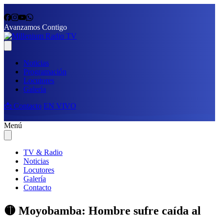
Avanzamos Contigo
Noticias
Programación
Locutores
Galería
📩 Contacto
EN VIVO
Menú
TV & Radio
Noticias
Locutores
Galería
Contacto
🟡 Moyobamba: Hombre sufre caída al