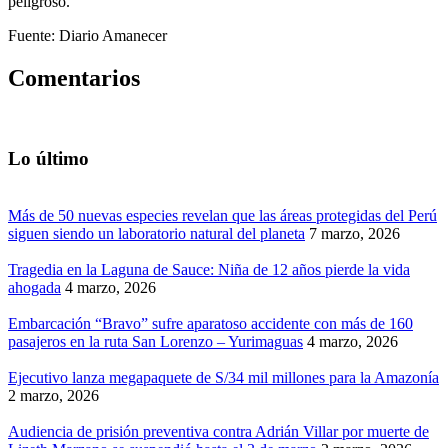
peligroso.
Fuente: Diario Amanecer
Comentarios
Lo último
Más de 50 nuevas especies revelan que las áreas protegidas del Perú
siguen siendo un laboratorio natural del planeta
7 marzo, 2026
Tragedia en la Laguna de Sauce: Niña de 12 años pierde la vida
ahogada
4 marzo, 2026
Embarcación “Bravo” sufre aparatoso accidente con más de 160
pasajeros en la ruta San Lorenzo – Yurimaguas
4 marzo, 2026
Ejecutivo lanza megapaquete de S/34 mil millones para la Amazonía
2 marzo, 2026
Audiencia de prisión preventiva contra Adrián Villar por muerte de