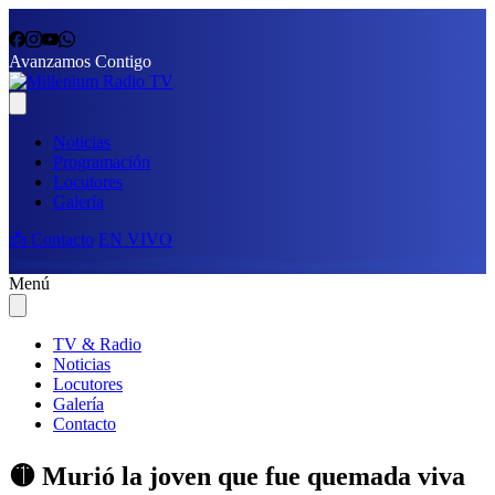
Avanzamos Contigo
Noticias
Programación
Locutores
Galería
📩 Contacto
EN VIVO
Menú
TV & Radio
Noticias
Locutores
Galería
Contacto
🟡 Murió la joven que fue quemada viva