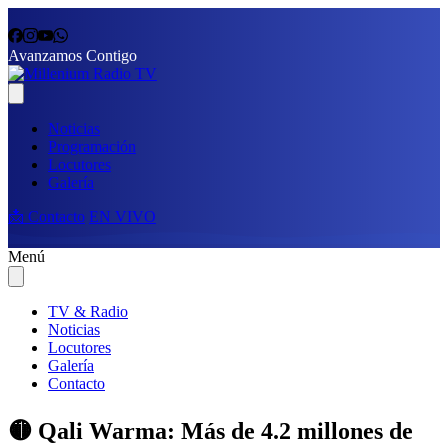
Avanzamos Contigo
Noticias
Programación
Locutores
Galería
📩 Contacto
EN VIVO
Menú
TV & Radio
Noticias
Locutores
Galería
Contacto
🟡 Qali Warma: Más de 4.2 millones de