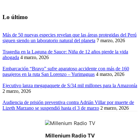
Lo último
Más de 50 nuevas especies revelan que las áreas protegidas del Perú
siguen siendo un laboratorio natural del planeta
7 marzo, 2026
Tragedia en la Laguna de Sauce: Niña de 12 años pierde la vida
ahogada
4 marzo, 2026
Embarcación “Bravo” sufre aparatoso accidente con más de 160
pasajeros en la ruta San Lorenzo – Yurimaguas
4 marzo, 2026
Ejecutivo lanza megapaquete de S/34 mil millones para la Amazonía
2 marzo, 2026
Audiencia de prisión preventiva contra Adrián Villar por muerte de
Lizeth Marzano se suspendió hasta el 3 de marzo
2 marzo, 2026
Millenium Radio TV