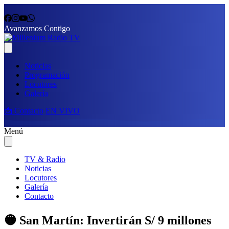
Avanzamos Contigo
Noticias
Programación
Locutores
Galería
📩 Contacto
EN VIVO
Menú
TV & Radio
Noticias
Locutores
Galería
Contacto
🟡 San Martín: Invertirán S/ 9 millones