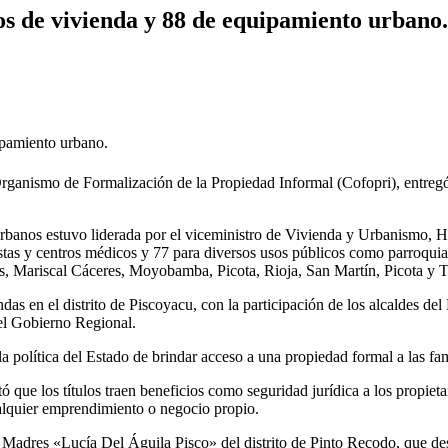
os de vivienda y 88 de equipamiento urbano.
ipamiento urbano.
rganismo de Formalización de la Propiedad Informal (Cofopri), entregó 
rbanos estuvo liderada por el viceministro de Vivienda y Urbanismo, H
postas y centros médicos y 77 para diversos usos públicos como parroquias
mas, Mariscal Cáceres, Moyobamba, Picota, Rioja, San Martín, Picota y 
das en el distrito de Piscoyacu, con la participación de los alcaldes de
 el Gobierno Regional.
 política del Estado de brindar acceso a una propiedad formal a las fami
tó que los títulos traen beneficios como seguridad jurídica a los propiet
cualquier emprendimiento o negocio propio.
 Madres «Lucía Del Águila Pisco» del distrito de Pinto Recodo, que des