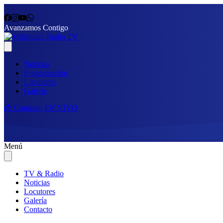
Avanzamos Contigo
Noticias
Programación
Locutores
Galería
📩 Contacto
EN VIVO
Menú
TV & Radio
Noticias
Locutores
Galería
Contacto