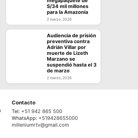
megapaquete de
S/34 mil millones
para la Amazonía
2 marzo, 2026
Audiencia de prisión
preventiva contra
Adrián Villar por
muerte de Lizeth
Marzano se
suspendió hasta el 3
de marzo
2 marzo, 2026
Contacto
ú
Tel:
+51 942 865 500
WhatsApp:
+519428655000
milleniumrtv@gmail.com