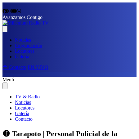
Avanzamos Contigo
Noticias
Programación
Locutores
Galería
📩 Contacto
EN VIVO
Menú
TV & Radio
Noticias
Locutores
Galería
Contacto
🟡 Tarapoto | Personal Policial de la