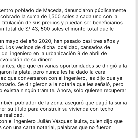
 centro poblado de Maceda, denunciaron públicamente
a cobrado la suma de 1,500 soles a cada uno con la
la titulación de sus predios y puedan ser beneficiarios
 total de S/ 43, 500 soles el monto total que le
 en mayo del año 2020, han pasado casi tres años y
d. Los vecinos de dicha localidad, cansados de
o del ingeniero en la urbanización 9 de abril de
devolución de su dinero.
iantes, dijo que en varias oportunidades se dirigió a la
garon la plata, pero nunca les ha dado la cara.
ez que conversaron con el ingeniero, les dijo que ya
tario. Se dirigieron a la notaria que les señaló, pero
o existía ningún trámite. Ahora, sólo quieren recuperar
ambién poblador de la zona, aseguró que pagó la suma
ener su título para construir su vivienda con techo
e realidad.
n el ingeniero Julián Vásquez Isuiza, quien dijo que
s con una carta notarial, palabras que no fueron