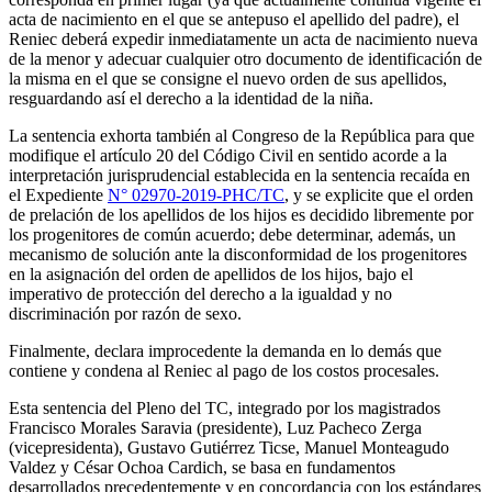
acta de nacimiento en el que se antepuso el apellido del padre), el
Reniec deberá expedir inmediatamente un acta de nacimiento nueva
de la menor y adecuar cualquier otro documento de identificación de
la misma en el que se consigne el nuevo orden de sus apellidos,
resguardando así el derecho a la identidad de la niña.
La sentencia exhorta también al Congreso de la República para que
modifique el artículo 20 del Código Civil en sentido acorde a la
interpretación jurisprudencial establecida en la sentencia recaída en
el Expediente
N° 02970-2019-PHC/TC
, y se explicite que el orden
de prelación de los apellidos de los hijos es decidido libremente por
los progenitores de común acuerdo; debe determinar, además, un
mecanismo de solución ante la disconformidad de los progenitores
en la asignación del orden de apellidos de los hijos, bajo el
imperativo de protección del derecho a la igualdad y no
discriminación por razón de sexo.
Finalmente, declara improcedente la demanda en lo demás que
contiene y condena al Reniec al pago de los costos procesales.
Esta sentencia del Pleno del TC, integrado por los magistrados
Francisco Morales Saravia (presidente), Luz Pacheco Zerga
(vicepresidenta), Gustavo Gutiérrez Ticse, Manuel Monteagudo
Valdez y César Ochoa Cardich, se basa en fundamentos
desarrollados precedentemente y en concordancia con los estándares