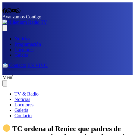
Avanzamos Contigo
Noticias
Programación
Locutores
Galería
Contacto
EN VIVO
Menú
TV & Radio
Noticias
Locutores
Galería
Contacto
TC ordena al Reniec que padres de