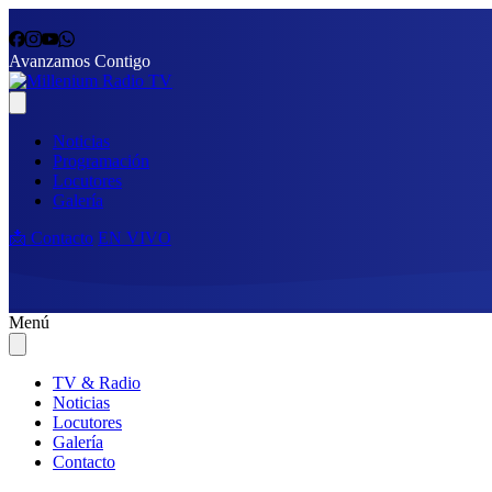
Avanzamos Contigo
Noticias
Programación
Locutores
Galería
📩 Contacto
EN VIVO
Menú
TV & Radio
Noticias
Locutores
Galería
Contacto