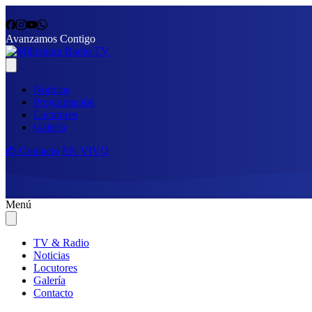
Avanzamos Contigo
Noticias
Programación
Locutores
Galería
📩 Contacto
EN VIVO
Menú
TV & Radio
Noticias
Locutores
Galería
Contacto