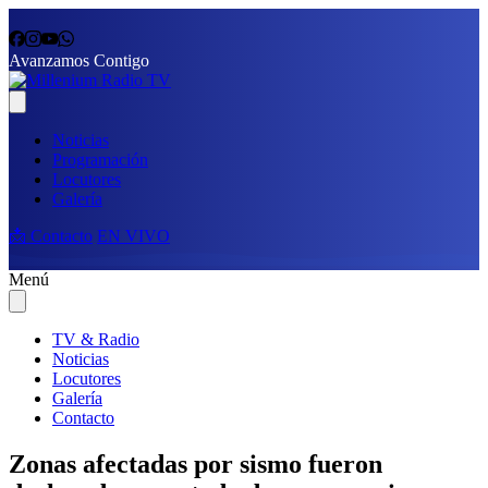
Avanzamos Contigo
Noticias
Programación
Locutores
Galería
📩 Contacto
EN VIVO
Menú
TV & Radio
Noticias
Locutores
Galería
Contacto
Zonas afectadas por sismo fueron