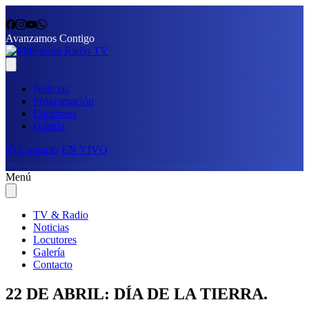
Avanzamos Contigo
Noticias
Programación
Locutores
Galería
📩 Contacto
EN VIVO
Menú
TV & Radio
Noticias
Locutores
Galería
Contacto
22 DE ABRIL: DÍA DE LA TIERRA.