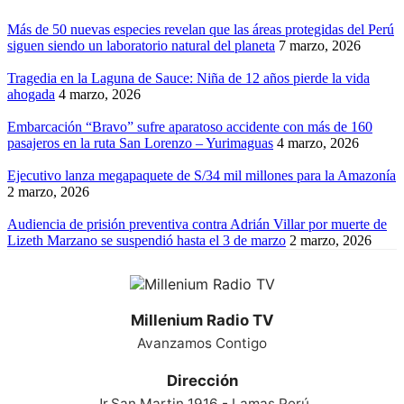
Más de 50 nuevas especies revelan que las áreas protegidas del Perú
siguen siendo un laboratorio natural del planeta
7 marzo, 2026
Tragedia en la Laguna de Sauce: Niña de 12 años pierde la vida
ahogada
4 marzo, 2026
Embarcación “Bravo” sufre aparatoso accidente con más de 160
pasajeros en la ruta San Lorenzo – Yurimaguas
4 marzo, 2026
Ejecutivo lanza megapaquete de S/34 mil millones para la Amazonía
2 marzo, 2026
Audiencia de prisión preventiva contra Adrián Villar por muerte de
Lizeth Marzano se suspendió hasta el 3 de marzo
2 marzo, 2026
Millenium Radio TV
Avanzamos Contigo
Dirección
Jr.San Martin 1916 - Lamas Perú