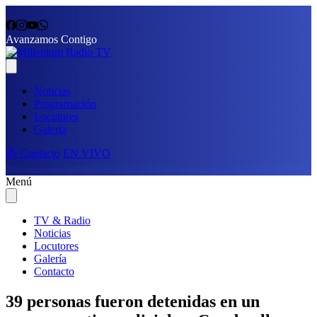
Avanzamos Contigo
Noticias
Programación
Locutores
Galería
📩 Contacto
EN VIVO
Menú
TV & Radio
Noticias
Locutores
Galería
Contacto
39 personas fueron detenidas en un