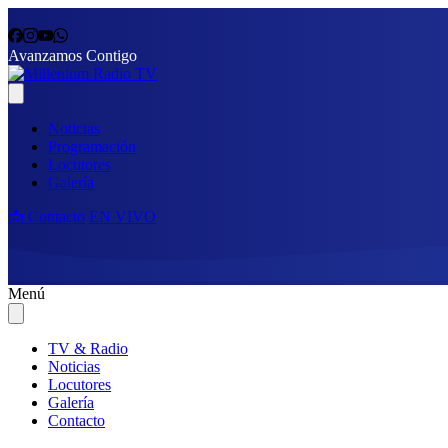
Avanzamos Contigo
Noticias
Programación
Locutores
Galería
📩 Contacto
EN VIVO
Menú
TV & Radio
Noticias
Locutores
Galería
Contacto