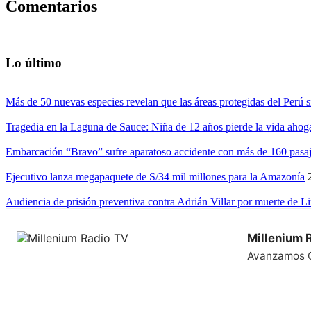
Comentarios
Lo último
Más de 50 nuevas especies revelan que las áreas protegidas del Perú s
Tragedia en la Laguna de Sauce: Niña de 12 años pierde la vida ahog
Embarcación “Bravo” sufre aparatoso accidente con más de 160 pasaj
Ejecutivo lanza megapaquete de S/34 mil millones para la Amazonía
Audiencia de prisión preventiva contra Adrián Villar por muerte de L
Millenium 
Avanzamos 