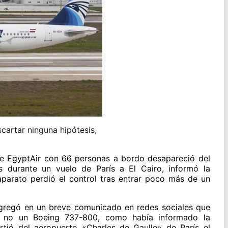
cartar ninguna hipótesis,
e EgyptAir con 66 personas a bordo desapareció del
 durante un vuelo de París a El Cairo, informó la
aparato perdió el control tras entrar poco más de un
gregó en un breve comunicado en redes sociales que
 no un Boeing 737-800, como había informado la
ió del aeropuerto «Charles de Gaulle» de París el