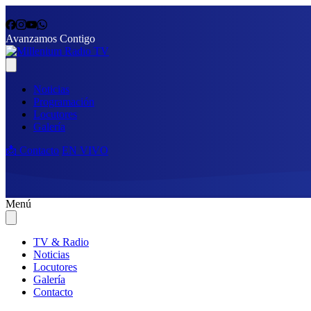
Avanzamos Contigo
Noticias
Programación
Locutores
Galería
📩 Contacto
EN VIVO
Menú
TV & Radio
Noticias
Locutores
Galería
Contacto