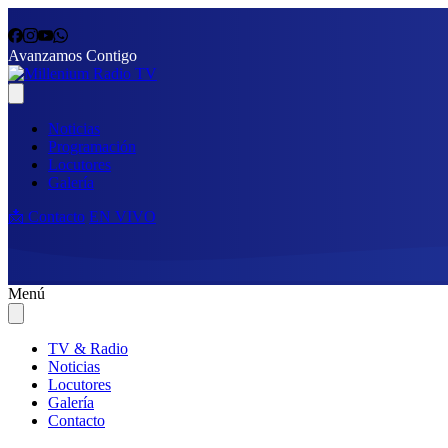
Avanzamos Contigo
Noticias
Programación
Locutores
Galería
📩 Contacto
EN VIVO
Menú
TV & Radio
Noticias
Locutores
Galería
Contacto