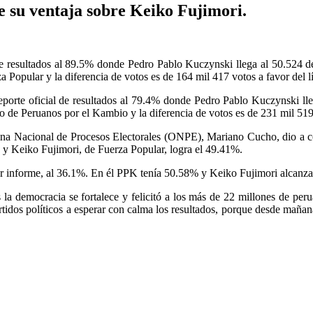
 su ventaja sobre Keiko Fujimori.
de resultados al 89.5% donde Pedro Pablo Kuczynski llega al 50.524 d
a Popular y la diferencia de votos es de 164 mil 417 votos a favor del 
eporte oficial de resultados al 79.4% donde Pedro Pablo Kuczynski lle
 de Peruanos por el Kambio y la diferencia de votos es de 231 mil 519
cina Nacional de Procesos Electorales (ONPE), Mariano Cucho, dio a co
y Keiko Fujimori, de Fuerza Popular, logra el 49.41%.
er informe, al 36.1%. En él PPK tenía 50.58% y Keiko Fujimori alcanz
la democracia se fortalece y felicitó a los más de 22 millones de pe
rtidos políticos a esperar con calma los resultados, porque desde mañana