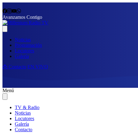
Avanzamos Contigo
Noticias
Programación
Locutores
Galería
📩 Contacto
EN VIVO
Menú
TV & Radio
Noticias
Locutores
Galería
Contacto