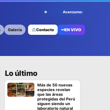
Avanzamos Contigo
s
Galería
Contacto
EN VIVO
Lo último
Más de 50 nuevas
especies revelan
que las áreas
protegidas del Perú
siguen siendo un
laboratorio natural