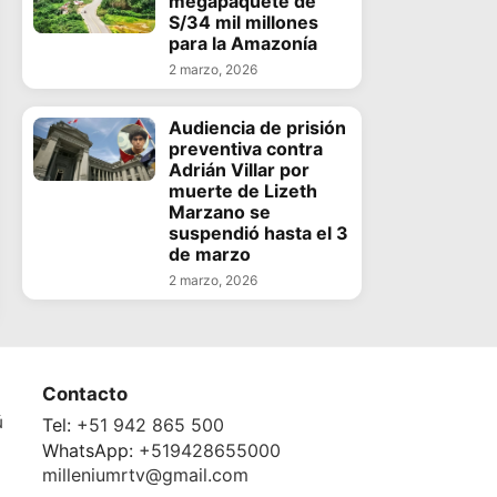
megapaquete de
S/34 mil millones
para la Amazonía
2 marzo, 2026
Audiencia de prisión
preventiva contra
Adrián Villar por
muerte de Lizeth
Marzano se
suspendió hasta el 3
de marzo
2 marzo, 2026
Contacto
ú
Tel:
+51 942 865 500
WhatsApp:
+519428655000
milleniumrtv@gmail.com