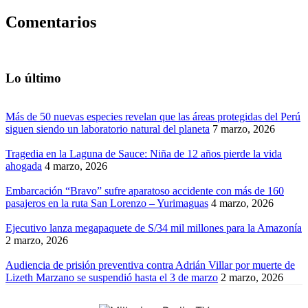
Comentarios
Lo último
Más de 50 nuevas especies revelan que las áreas protegidas del Perú
siguen siendo un laboratorio natural del planeta
7 marzo, 2026
Tragedia en la Laguna de Sauce: Niña de 12 años pierde la vida
ahogada
4 marzo, 2026
Embarcación “Bravo” sufre aparatoso accidente con más de 160
pasajeros en la ruta San Lorenzo – Yurimaguas
4 marzo, 2026
Ejecutivo lanza megapaquete de S/34 mil millones para la Amazonía
2 marzo, 2026
Audiencia de prisión preventiva contra Adrián Villar por muerte de
Lizeth Marzano se suspendió hasta el 3 de marzo
2 marzo, 2026