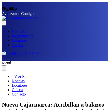
Avanzamos Contigo
Noticias
Programación
Locutores
Galería
Contacto
EN VIVO
Menú
TV & Radio
Noticias
Locutores
Galería
Contacto
Nueva Cajarmarca: Acribillan a balazos