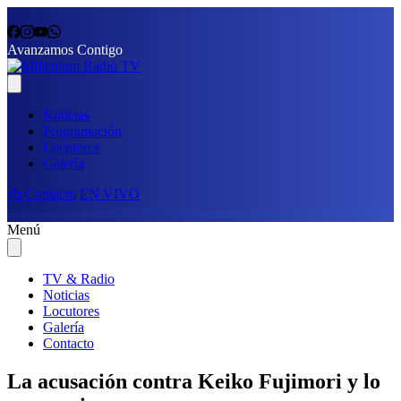
Avanzamos Contigo
Noticias
Programación
Locutores
Galería
📩 Contacto
EN VIVO
Menú
TV & Radio
Noticias
Locutores
Galería
Contacto
La acusación contra Keiko Fujimori y lo