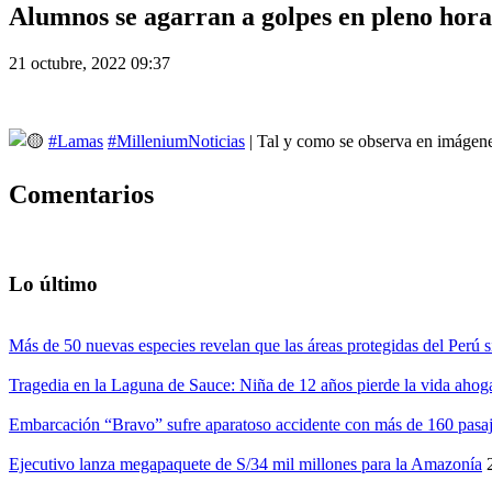
Alumnos se agarran a golpes en pleno horar
21 octubre, 2022 09:37
#Lamas
#MilleniumNoticias
| Tal y como se observa en imágenes
Comentarios
Lo último
Más de 50 nuevas especies revelan que las áreas protegidas del Perú s
Tragedia en la Laguna de Sauce: Niña de 12 años pierde la vida ahog
Embarcación “Bravo” sufre aparatoso accidente con más de 160 pasaj
Ejecutivo lanza megapaquete de S/34 mil millones para la Amazonía