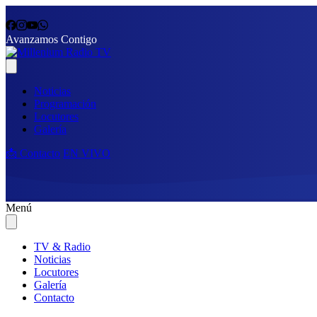
Avanzamos Contigo
Noticias
Programación
Locutores
Galería
📩 Contacto
EN VIVO
Menú
TV & Radio
Noticias
Locutores
Galería
Contacto