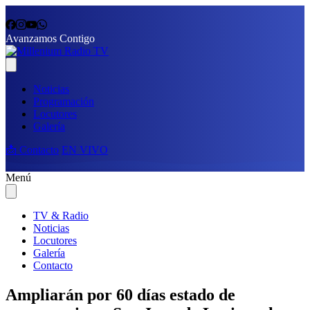
Avanzamos Contigo
Noticias
Programación
Locutores
Galería
📩 Contacto
EN VIVO
Menú
TV & Radio
Noticias
Locutores
Galería
Contacto
Ampliarán por 60 días estado de