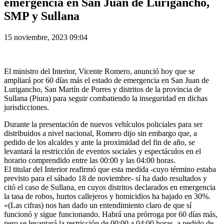
emergencia en San Juan de Lurigancho,
SMP y Sullana
15 noviembre, 2023 09:04
El ministro del Interior, Vicente Romero, anunció hoy que se
ampliará por 60 días más el estado de emergencia en San Juan de
Lurigancho, San Martín de Porres y distritos de la provincia de
Sullana (Piura) para seguir combatiendo la inseguridad en dichas
jurisdicciones.
Durante la presentación de nuevos vehículos policiales para ser
distribuidos a nivel nacional, Romero dijo sin embargo que, a
pedido de los alcaldes y ante la proximidad del fin de año, se
levantará la restricción de eventos sociales y espectáculos en el
horario comprendido entre las 00:00 y las 04:00 horas.
El titular del Interior reafirmó que esta medida -cuyo término estaba
previsto para el sábado 18 de noviembre- sí ha dado resultados y
citó el caso de Sullana, en cuyos distritos declarados en emergencia
la tasa de robos, hurtos callejeros y homicidios ha bajado en 30%.
«(Las cifras) nos han dado un entendimiento claro de que sí
funcionó y sigue funcionando. Habrá una prórroga por 60 días más,
pero se levantará la restricción de 00:00 a 04:00 horas, a pedido de