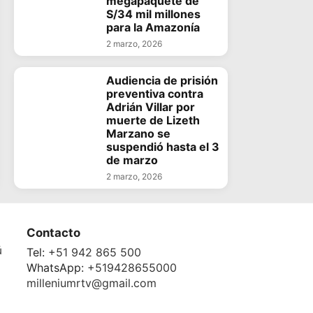
megapaquete de
S/34 mil millones
para la Amazonía
2 marzo, 2026
Audiencia de prisión
preventiva contra
Adrián Villar por
muerte de Lizeth
Marzano se
suspendió hasta el 3
de marzo
2 marzo, 2026
Contacto
ú
Tel:
+51 942 865 500
WhatsApp:
+519428655000
milleniumrtv@gmail.com